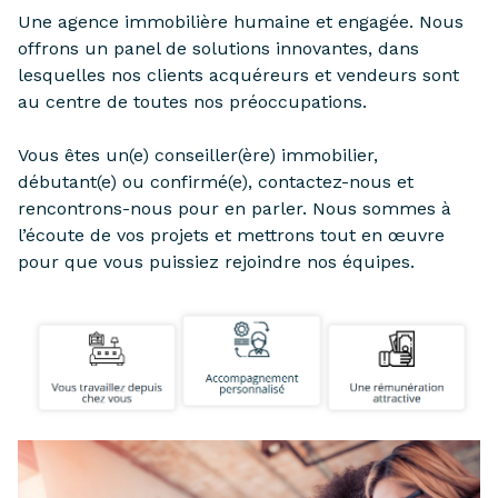
partenaires
Une agence immobilière humaine et engagée. Nous
confiez-
gestion
offrons un panel de solutions innovantes, dans
nous
lesquelles nos clients acquéreurs et vendeurs sont
locative
votre
au centre de toutes nos préoccupations.
recherche
vendre
Vous êtes un(e) conseiller(ère) immobilier,
mon
acheter
débutant(e) ou confirmé(e), contactez-nous et
bien
biens
rencontrons-nous pour en parler. Nous sommes à
l’écoute de vos projets et mettrons tout en œuvre
pro
confiez-
pour que vous puissiez rejoindre nos équipes.
nous
louer
votre
biens
recherche
pro