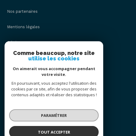
Nos partenaires
Mentions légales
Admin
Comme beaucoup, notre site
utilise les cookies
Nos honoraires
On aimerait vous accompagner pendant
Politique RGPD
votre visite.
En poursuivant, vous acceptez l'utilisation des
cookies par ce site, afin de vous proposer des
Cookies
contenus adaptés et réaliser des statistiques !
© 2026 | Tous droits réservés
PARAMÉTRER
Réalisé par
TOUT ACCEPTER