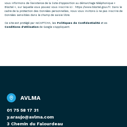
vous informons de l’existence de la liste d'opposition au démarchage téléphonique «
Bloctel », sur laquelle vous pouvez vous inscrire ici :
https://www.bloctel.gouv.fr
. Dans le
cadre de la protection des Données personnelles, nous vous invitons à ne pas inscrire de
Données sensibles dans le champ de saisie libre.
Ce site est protégé par reCAPTCHA, les
Politiques de Confidentialité
et es
Conditions d'utilisation
de Google s'appliquent.
AVLMA
01 75 58 17 31
y.araujo@avlma.com
3 Chemin du Falourdeau