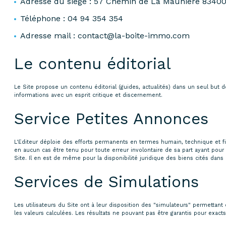
Adresse du siège : 57 Chemin de La Maunière 83400
Téléphone : 04 94 354 354
Adresse mail : contact@la-boite-immo.com
Le contenu éditorial
Le Site propose un contenu éditorial (guides, actualités) dans un seul but do
informations avec un esprit critique et discernement.
Service Petites Annonces
L'Editeur déploie des efforts permanents en termes humain, technique et fin
en aucun cas être tenu pour toute erreur involontaire de sa part ayant pour 
Site. Il en est de même pour la disponibilité juridique des biens cités dans
Services de Simulations
Les utilisateurs du Site ont à leur disposition des "simulateurs" permetta
les valeurs calculées. Les résultats ne pouvant pas être garantis pour exacts,