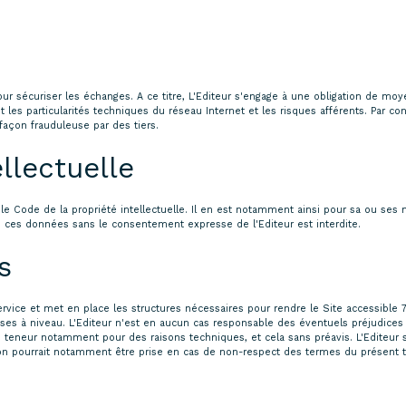
our sécuriser les échanges. A ce titre, L'Editeur s'engage à une obligation de m
 les particularités techniques du réseau Internet et les risques afférents. Par co
façon frauduleuse par des tiers.
llectuelle
r le Code de la propriété intellectuelle. Il en est notamment ainsi pour sa ou se
 de ces données sans le consentement expresse de l'Editeur est interdite.
s
rvice et met en place les structures nécessaires pour rendre le Site accessible 
 à niveau. L'Editeur n'est en aucun cas responsable des éventuels préjudices qui
eneur notamment pour des raisons techniques, et cela sans préavis. L'Editeur se 
ision pourrait notamment être prise en cas de non-respect des termes du présent te