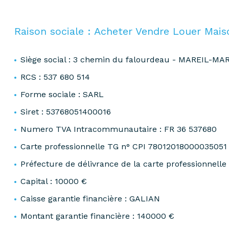
partenaires
confiez-
gestion
nous
Raison sociale : Acheter Vendre Louer Mai
locative
votre
recherche
vendre
Siège social : 3 chemin du falourdeau - MAREIL-MAR
mon
RCS : 537 680 514
acheter
bien
biens
Forme sociale : SARL
pro
confiez-
Siret : 53768051400016
nous
Numero TVA Intracommunautaire : FR 36 537680
louer
votre
biens
Carte professionnelle TG n° CPI 78012018000035051
recherche
pro
Préfecture de délivrance de la carte professionnell
Capital : 10000 €
Caisse garantie financière : GALIAN
Montant garantie financière : 140000 €