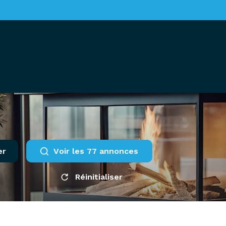
er
voir les
77
annonces
Réinitialiser