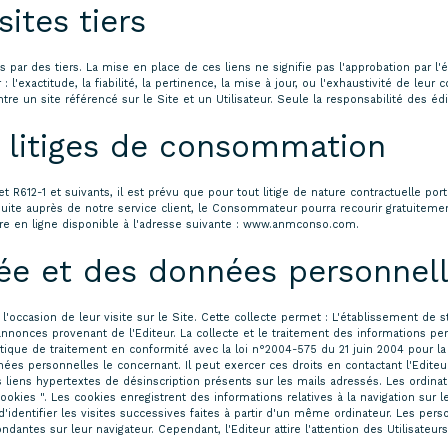
ites tiers
 par des tiers. La mise en place de ces liens ne signifie pas l'approbation par l'é
l'exactitude, la fiabilité, la pertinence, la mise à jour, ou l'exhaustivité de le
ntre un site référencé sur le Site et un Utilisateur. Seule la responsabilité des é
s litiges de consommation
612-1 et suivants, il est prévu que pour tout litige de nature contractuelle port
uite auprès de notre service client, le Consommateur pourra recourir gratuitement
re en ligne disponible à l'adresse suivante : www.anmconso.com.
ivée et des données personnel
l'occasion de leur visite sur le Site. Cette collecte permet : L'établissement de st
annonces provenant de l'Editeur. La collecte et le traitement des informations per
ique de traitement en conformité avec la loi n°2004-575 du 21 juin 2004 pour la
nées personnelles le concernant. Il peut exercer ces droits en contactant l'Edite
les liens hypertextes de désinscription présents sur les mails adressés. Les ordin
es ". Les cookies enregistrent des informations relatives à la navigation sur le S
t d'identifier les visites successives faites à partir d'un même ordinateur. Les pe
dantes sur leur navigateur. Cependant, l'Editeur attire l'attention des Utilisateur