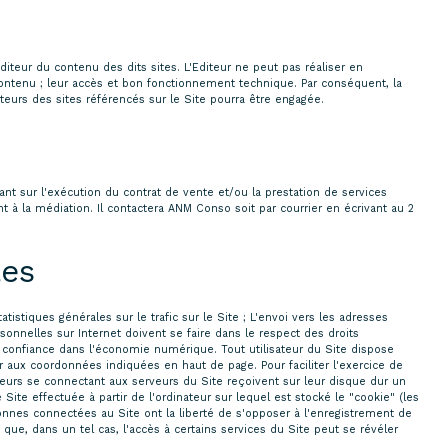
diteur du contenu des dits sites. L'Editeur ne peut pas réaliser en
ur contenu ; leur accès et bon fonctionnement technique. Par conséquent, la
diteurs des sites référencés sur le Site pourra être engagée.
ant sur l'exécution du contrat de vente et/ou la prestation de services
 à la médiation. Il contactera ANM Conso soit par courrier en écrivant au 2
les
atistiques générales sur le trafic sur le Site ; L'envoi vers les adresses
sonnelles sur Internet doivent se faire dans le respect des droits
 confiance dans l'économie numérique. Tout utilisateur du Site dispose
ur aux coordonnées indiquées en haut de page. Pour faciliter l'exercice de
ateurs se connectant aux serveurs du Site reçoivent sur leur disque dur un
ite effectuée à partir de l'ordinateur sur lequel est stocké le "cookie" (les
rsonnes connectées au Site ont la liberté de s'opposer à l'enregistrement de
s que, dans un tel cas, l'accès à certains services du Site peut se révéler