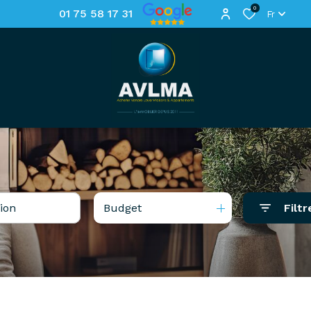
0
01 75 58 17 31
Fr
Budget
Filtr