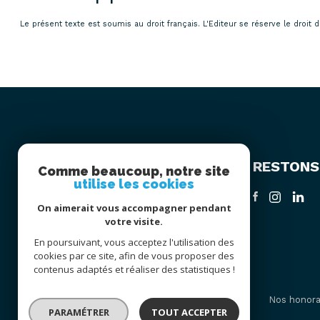
Le présent texte est soumis au droit français. L'Editeur se réserve le dro
RESTONS
AVLMA
Comme beaucoup, notre site
utilise les cookies
01 75 58 17 31
On aimerait vous accompagner pendant
y.araujo@avlma.com
votre visite.
3 Chemin du Falourdeau
En poursuivant, vous acceptez l'utilisation des
78750 Mareil-Marly
cookies par ce site, afin de vous proposer des
contenus adaptés et réaliser des statistiques !
Nos partenaires
Mentions légales
Admin
Nos honora
PARAMÉTRER
TOUT ACCEPTER