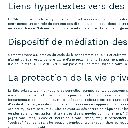
Liens hypertextes vers des s
Le Site propose des liens hypertextes pointant vers des sites Internet édités
permanence un contrôle du contenu des dits sites, et ne peut donc garantir : 
responsabilité de l'Editeur ne pourra être retenue en cas d'éventuel litige e
Dispositif de médiation de
Conformément aux articles du code de la consommation L611-1 et suivants et R
n'ayant pu être résolu dans le cadre d'une réclamation préalablement introd
rue de Colmar 94300 VINCENNES soit par e-mail en remplissant le formulai
La protection de la vie pr
Le Site collecte les informations personnelles fournies par les Utilisateurs à 
mails fournies par les Utilisateurs de réponses, d'informations diverses ou 
fondamentaux des personnes. Par conséquent, l'Editeur s'engage à une polit
d'un droit d'accès, modification, de rectification ou de suppression aux don
ces droits, les Utilisateurs du Site peuvent se désinscrire en cliquant sur 
ou plusieurs fichiers au format texte très légers appelés communément " Cooki
pages consultées, la date et l'heure de la consultation, etc.). Ils permetten
"cookies". Pour se faire, elles peuvent employer les fonctionnalités correspon
altérée, voire impossible.