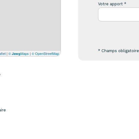
Votre apport *
* Champs obligatoir
flet
|
©
Maps
|
© OpenStreetMap
Jawg
e
aire