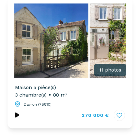
partenaires
confiez-
gestion
nous
locative
votre
recherche
vendre
mon
acheter
bien
biens
pro
confiez-
11 photos
nous
louer
votre
Maison 5 pièce(s)
biens
recherche
3 chambre(s)
80 m²
pro
Davron (78810)
270 000 €