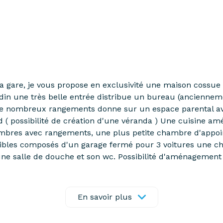
la gare, je vous propose en exclusivité une maison cossue
din une très belle entrée distribue un bureau (ancienne
t de nombreux rangements donne sur un espace parental av
ud ( possibilité de création d'une véranda ) Une cuisine 
mbres avec rangements, une plus petite chambre d'appoint
ibles composés d'un garage fermé pour 3 voitures une chau
une salle de douche et son wc. Possibilité d'aménagement
n est saine et a été très bien entretenue. Une remise au g
 se fait à pied : les commerces, le marché, les écoles et 
 Barbedienne 06.47.14.16.56 VIDEO sur demande
En savoir plus