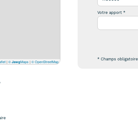
Votre apport *
* Champs obligatoir
flet
|
©
Maps
|
© OpenStreetMap
Jawg
e
aire