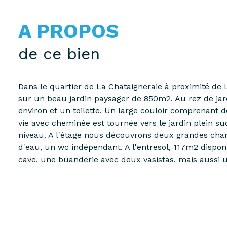
A PROPOS
de ce bien
Dans le quartier de La Chataigneraie à proximité de 
sur un beau jardin paysager de 850m2. Au rez de jar
environ et un toilette. Un large couloir comprenan
vie avec cheminée est tournée vers le jardin plein s
niveau. A l'étage nous découvrons deux grandes cha
d'eau, un wc indépendant. A l'entresol, 117m2 dispon
cave, une buanderie avec deux vasistas, mais aussi 
indépendante. Belle hauteur sous plafond, cette maiso
propriété est idéalement placée dans ce quartier, tout
Renseignement et visite sur Rendez-vous B. Leblanc