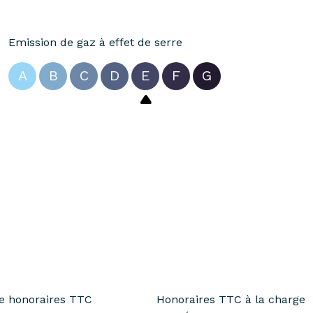
Emission de gaz à effet de serre
A
B
C
D
E
F
G
te honoraires TTC
Honoraires TTC à la charge