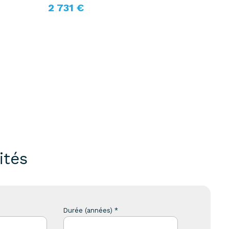
2 731 €
ités
Durée (années) *