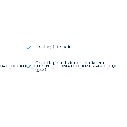
1 salle(s) de bain
Chauffage individuel : radiateur
OBAL_DEFAULT_CUISINE_FORMATED_AMENAGEE_EQUIPE
(gaz)