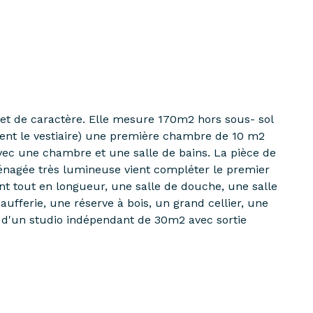
 et de caractère. Elle mesure 170m2 hors sous- sol
ment le vestiaire) une première chambre de 10 m2
ec une chambre et une salle de bains. La pièce de
aménagée très lumineuse vient compléter le premier
 tout en longueur, une salle de douche, une salle
fferie, une réserve à bois, un grand cellier, une
 d'un studio indépendant de 30m2 avec sortie
oût du jour des tapisseries est à prévoir. Cette
la gare (20' de La Défense, 26' de St Lazare)