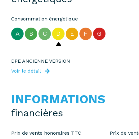
Consommation énergétique
A
B
C
D
E
F
G
DPE ANCIENNE VERSION
Voir le détail
INFORMATIONS
financières
Prix de vente honoraires TTC
Prix de ven