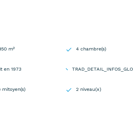
 850 m²
4 chambre(s)
it en 1973
TRAD_DETAIL_INFOS_GL
) mitoyen(s)
2 niveau(x)