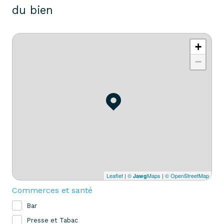
du bien
+
−
Leaflet
|
©
Maps
|
© OpenStreetMap
Jawg
Commerces et santé
Bar
Presse et Tabac