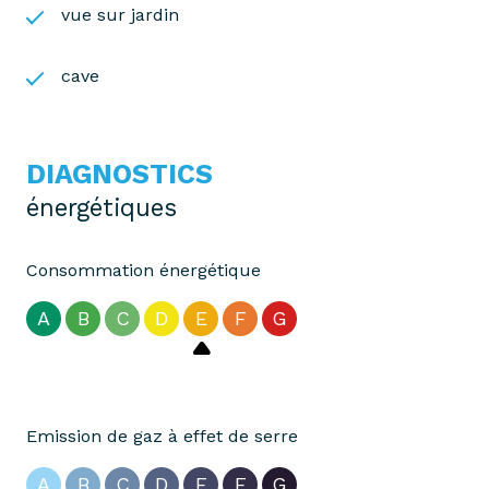
vue sur jardin
cave
DIAGNOSTICS
énergétiques
Consommation énergétique
A
B
C
D
E
F
G
Emission de gaz à effet de serre
A
B
C
D
E
F
G