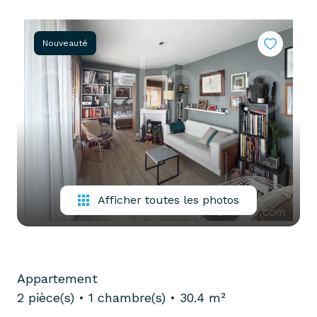
partenaires
confiez-
gestion
nous
Nouveauté
locative
votre
recherche
vendre
mon
acheter
bien
biens
pro
confiez-
nous
louer
votre
Afficher toutes les photos
biens
recherche
pro
Appartement
2 pièce(s)
1 chambre(s)
30.4 m²