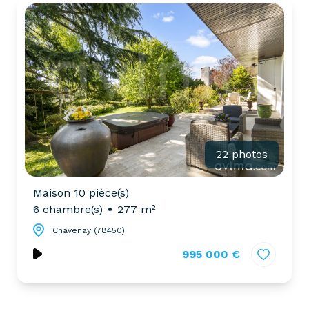
partenaires
confiez-
gestion
nous
locative
votre
recherche
vendre
mon
acheter
bien
biens
pro
confiez-
22 photos
nous
louer
votre
Maison 10 pièce(s)
biens
recherche
6 chambre(s)
277 m²
pro
Chavenay (78450)
995 000 €