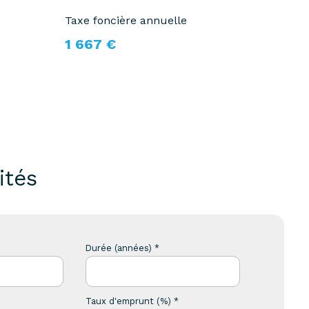
Taxe foncière annuelle
1 667 €
ités
Durée (années) *
Taux d'emprunt (%) *