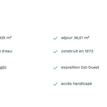
 835 m²
séjour 36,51 m²
s) d'eau
construit en 1973
g(s)
exposition Est-Ouest
e
accès handicapé