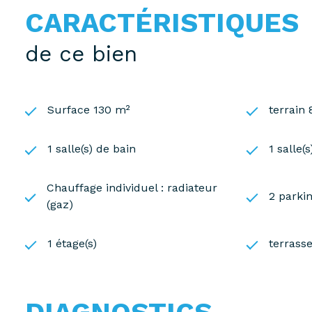
CARACTÉRISTIQUES
de ce bien
Surface 130 m²
terrain
1 salle(s) de bain
1 salle(
Chauffage individuel : radiateur
2 parkin
(gaz)
1 étage(s)
terrass