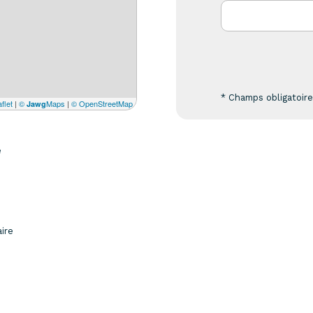
* Champs obligatoir
flet
|
©
Maps
|
© OpenStreetMap
Jawg
e
aire