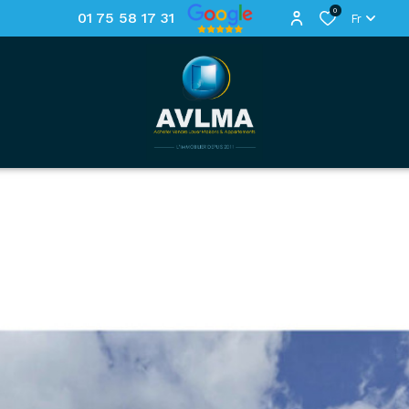
0
01 75 58 17 31
Fr