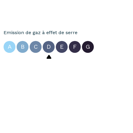
Emission de gaz à effet de serre
A
B
C
D
E
F
G