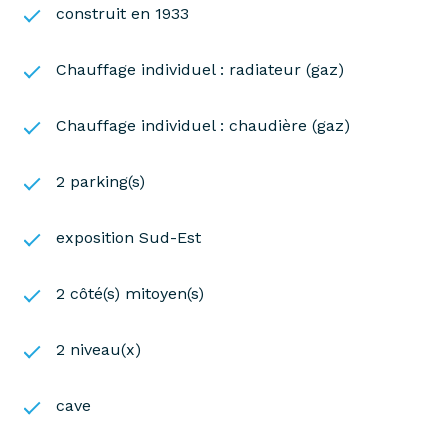
construit en 1933
apaisante; et enfin un espace à l'anglaise convivial
et fleuri pour recevoir, comprenant un abri
aménagé en cuisine d'été ou en chambre d'amis.
Chauffage individuel : radiateur (gaz)
Un bien rare et exceptionnel : son emplacement
privilégié au centre du village, sa rénovation
Chauffage individuel : chaudière (gaz)
complète, et l'attention portée aux détails en font
une maison unique et précieuse. Ne passez pas à
2 parking(s)
côté de cette opportunité ! Contactez Christelle
Herman dès aujourd'hui pour plus d'informations
ou organiser une visite. Proximité immédiate des
exposition Sud-Est
commerces, écoles et transports (ligne L pour
Paris, tram 13 pour St Germain en Laye (RER A) ou
2 côté(s) mitoyen(s)
ST Cyr l'Ecole (RER C))
Les informations sur les risques auxquels ce bien
2 niveau(x)
est exposé sont disponibles sur le site
Géorisques
cave