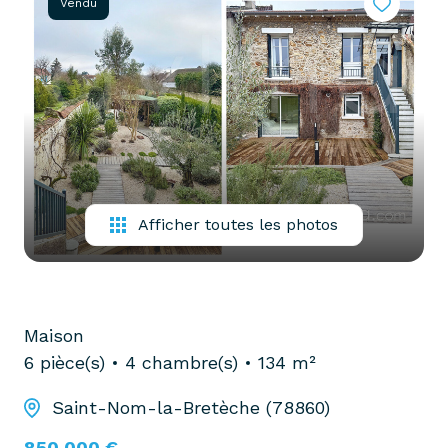
Vendu
partenaires
confiez-
gestion
nous
locative
votre
recherche
vendre
mon
acheter
bien
biens
pro
confiez-
Afficher toutes les photos
nous
louer
votre
biens
recherche
pro
Maison
6 pièce(s)
4 chambre(s)
134 m²
Saint-Nom-la-Bretèche (78860)
850 000 €