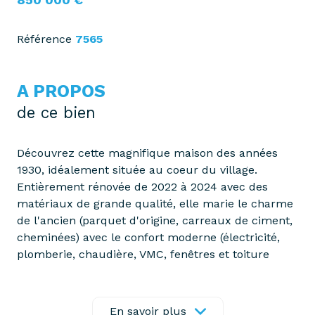
Référence
7565
A PROPOS
de ce bien
Découvrez cette magnifique maison des années
1930, idéalement située au coeur du village.
Entièrement rénovée de 2022 à 2024 avec des
matériaux de grande qualité, elle marie le charme
de l'ancien (parquet d'origine, carreaux de ciment,
cheminées) avec le confort moderne (électricité,
plomberie, chaudière, VMC, fenêtres et toiture
neuves). Au rez-de-chaussée, une entrée
chaleureuse conduit vers une suite parentale avec
dressing, salle d'eau et toilettes, le tout ouvrant sur
En savoir plus