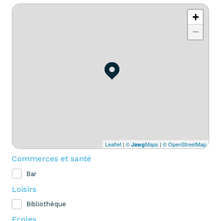
+
−
Leaflet
|
©
Maps
|
© OpenStreetMap
Jawg
Commerces et santé
Bar
Loisirs
Bibliothèque
Ecoles