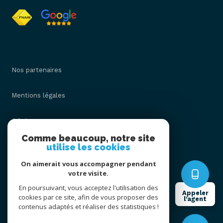
Nos partenaires
Mentions légales
Admin
Comme beaucoup, notre site
utilise les cookies
Nos honoraires
On aimerait vous accompagner pendant
Politique RGPD
votre visite.
En poursuivant, vous acceptez l'utilisation des
Appeler
cookies par ce site, afin de vous proposer des
Cookies
l'agent
contenus adaptés et réaliser des statistiques !