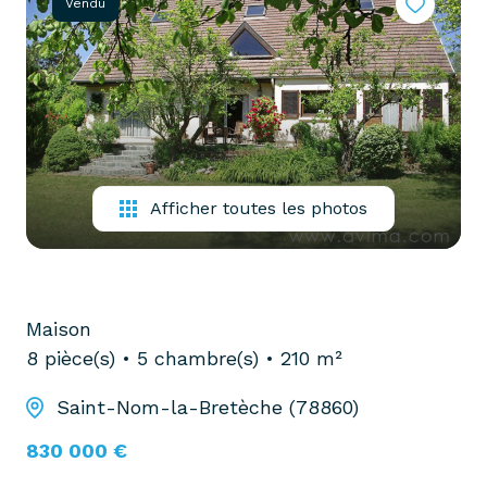
Vendu
partenaires
confiez-
gestion
nous
locative
votre
recherche
vendre
mon
acheter
bien
biens
Afficher toutes les photos
pro
confiez-
nous
louer
votre
biens
recherche
Maison
pro
8 pièce(s)
5 chambre(s)
210 m²
Saint-Nom-la-Bretèche (78860)
830 000 €