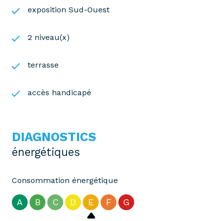
exposition Sud-Ouest
2 niveau(x)
terrasse
accès handicapé
DIAGNOSTICS
énergétiques
Consommation énergétique
A
B
C
D
E
F
G