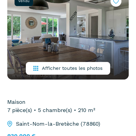
Vendu
partenaires
confiez-
gestion
nous
locative
votre
recherche
vendre
mon
acheter
bien
biens
pro
confiez-
Afficher toutes les photos
nous
louer
votre
biens
recherche
pro
Maison
7 pièce(s)
5 chambre(s)
210 m²
Saint-Nom-la-Bretèche (78860)
930 000 €