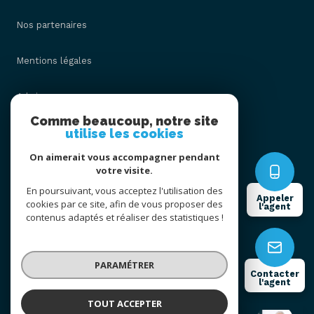
Nos partenaires
Mentions légales
Admin
Comme beaucoup, notre site
utilise les cookies
Nos honoraires
On aimerait vous accompagner pendant
Politique RGPD
votre visite.
En poursuivant, vous acceptez l'utilisation des
Appeler
cookies par ce site, afin de vous proposer des
Cookies
l'agent
contenus adaptés et réaliser des statistiques !
© 2026 | Tous droits réservés
PARAMÉTRER
Contacter
l'agent
Réalisé par
TOUT ACCEPTER