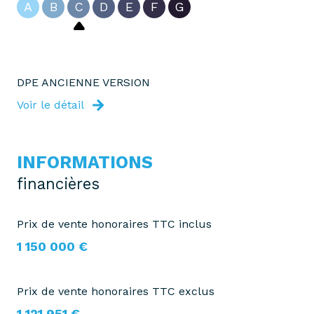
A
B
C
D
E
F
G
vue Campagne
terrasse
DPE ANCIENNE VERSION
Voir le détail
visiophone
interphone
INFORMATIONS
financières
accès handicapé
Prix de vente honoraires TTC inclus
1 150 000 €
Prix de vente honoraires TTC exclus
1 121 951 €