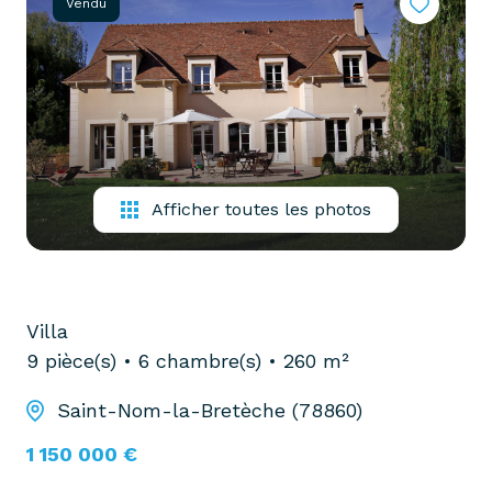
Vendu
partenaires
confiez-
gestion
nous
locative
votre
recherche
vendre
mon
acheter
bien
biens
Afficher toutes les photos
pro
confiez-
nous
louer
votre
biens
recherche
Villa
pro
9 pièce(s)
6 chambre(s)
260 m²
Saint-Nom-la-Bretèche (78860)
1 150 000 €