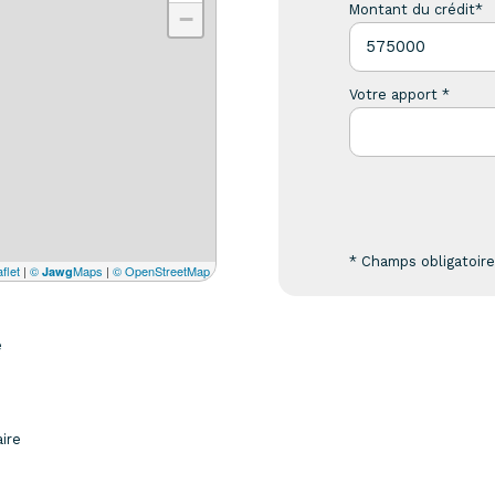
Montant du crédit*
−
Votre apport *
* Champs obligatoir
flet
|
©
Maps
|
© OpenStreetMap
Jawg
e
aire