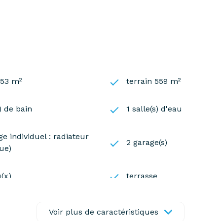
06 15 64 36 40 (Agent commercial RSAC Versailles 850 30
t exposé sont disponibles sur le site
Géorisques
153 m²
terrain 559 m²
s) de bain
1 salle(s) d'eau
e individuel : radiateur
2 garage(s)
que)
(x)
terrasse
Voir plus de caractéristiques