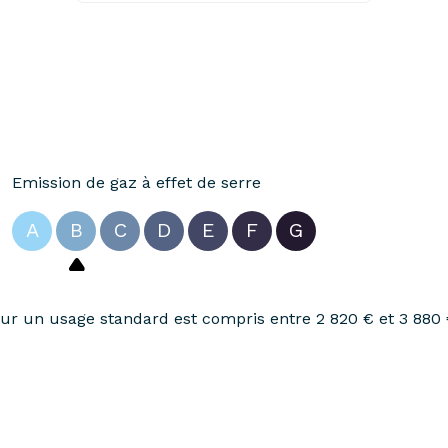
Emission de gaz à effet de serre
A
B
C
D
E
F
G
r un usage standard est compris entre 2 820 € et 3 880 