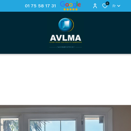
0
01 75 58 17 31
Fr