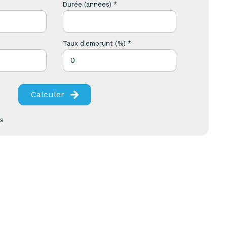
Durée (années) *
Taux d'emprunt (%) *
Calculer
es