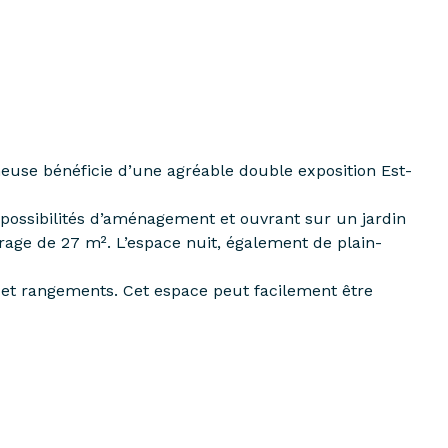
neuse bénéficie d’une agréable double exposition Est-
possibilités d’aménagement et ouvrant sur un jardin
arage de 27 m². L’espace nuit, également de plain-
x et rangements. Cet espace peut facilement être
 dispose d’un garage fermé, d’une place de parking
les lycées de Saint-Germain-en-Laye, Marly-le-Roi et
) et de Plaisir (ligne N – Paris Montparnasse). Accès