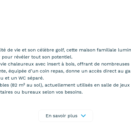
é de vie et son célèbre golf, cette maison familiale lumi
pour révéler tout son potentiel.
ie chaleureux avec insert à bois, offrant de nombreuses 
ante, équipée d’un coin repas, donne un accès direct au g
au et un WC séparé.
bles (82 m² au sol), actuellement utilisés en salle de jeu
aires ou bureaux selon vos besoins.
iennent compléter ce bien. Côté stationnement, la maison
devant la propriété.
e et collège accessibles à pied. Ramassage scolaire vers 
En savoir plus
om-la-Bretèche (ligne L – La Défense / Paris Saint-Lazare