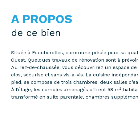
A PROPOS
de ce bien
Située à Feucherolles, commune prisée pour sa qualit
Ouest. Quelques travaux de rénovation sont à prévoir 
Au rez-de-chaussée, vous découvrirez un espace de v
clos, sécurisé et sans vis-à-vis. La cuisine indépend
pied, se compose de trois chambres, deux salles d’e
À l’étage, les combles aménagés offrent 58 m² habita
transformé en suite parentale, chambres supplément
Une cave-à-vin, un atelier et une cabane de jardin v
privative, ainsi que de possibilités de stationnement 
Environnement privilégié : écoles maternelle, primair
Versailles.
Accès & Transports : à proximité des gares de Saint-N