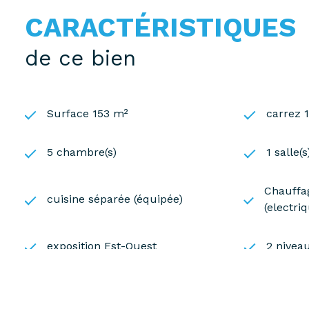
rapide aux autoroutes A13 et A14.
CARACTÉRISTIQUES
Pour plus d’informations, contactez C. BORDAGE au 
de ce bien
Les informations sur les risques auxquels ce bien es
Surface 153 m²
carrez 
5 chambre(s)
1 salle(
Chauffag
cuisine séparée (équipée)
(electri
exposition Est-Ouest
2 niveau
accès handicapé