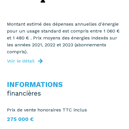
1er étage
3 étage(s)
Montant estimé des dépenses annuelles d'énergie
pour un usage standard est compris entre 1 060 €
ascenseur
et 1 480 € . Prix moyens des énergies indexés sur
les années 2021, 2022 et 2023 (abonnements
compris).
vue Dégagée
Voir le détail
cave
INFORMATIONS
loggia
financières
interphone
Prix de vente honoraires TTC inclus
275 000 €