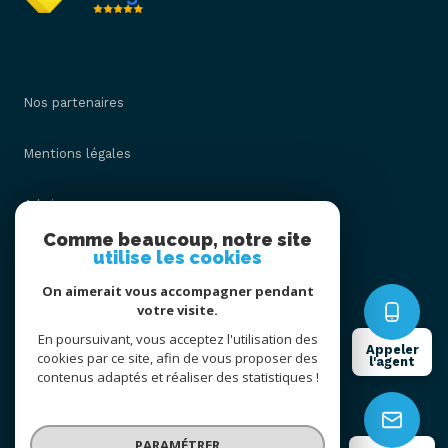
Nos partenaires
Mentions légales
Admin
Comme beaucoup, notre site
utilise les cookies
Nos honoraires
On aimerait vous accompagner pendant
Politique RGPD
votre visite.
En poursuivant, vous acceptez l'utilisation des
Appeler
cookies par ce site, afin de vous proposer des
Cookies
l'agent
contenus adaptés et réaliser des statistiques !
© 2026 | Tous droits réservés
PARAMÉTRER