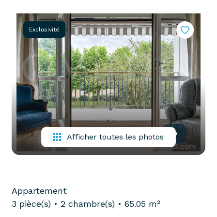
partenaires
confiez-
gestion
nous
Exclusivité
locative
votre
recherche
vendre
mon
acheter
bien
biens
pro
confiez-
nous
louer
votre
Afficher toutes les photos
biens
recherche
pro
Appartement
3 pièce(s)
2 chambre(s)
65.05 m²